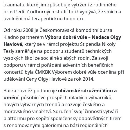
traumatu, které jim způsobuje vytržení z rodinného
prostředí. Z odborných studií totiž vyplývá, že smích a
uvolnění má terapeutickou hodnotu.
Od roku 2008 je Českomoravská komoditní burza
Kladno partnerem
Výboru dobré vůle – Nadace Olgy
Havlové
, který se v rámci projektu Stipendia Nikoly
Tesly zaměřuje na podporu studentů technických
vysokých škol ze sociálně slabých rodin. Za svoji
podporu v rámci pořádání adventních benefičních
koncertů byla ČMKBK Výborem dobré vůle oceněna při
udělování Ceny Olgy Havlové za rok 2014.
Burza rovněž podporuje
občanské sdružení Víno a
umění
, působící ve prospěch mladých výtvarníků,
nových výtvarných trendů a rozvoje českého a
moravského vinařství. Sdružení svojí činností vytváří
platformu pro sepětí společensky odpovědných firem
s renomovanými galeriemi na bázi regionálních