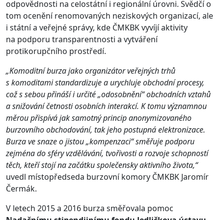
odpovědnosti na celostátní i regionální úrovni. Svědčí o
tom ocenění renomovaných neziskových organizací, ale
i státní a veřejné správy, kde ČMKBK vyvíjí aktivity
na podporu transparentnosti a vytváření
protikorupčního prostředí.
„Komoditní burza jako organizátor veřejných trhů
s komoditami standardizuje a urychluje obchodní procesy,
což s sebou přináší i určité „odosobnění“ obchodních vztahů
a snižování četnosti osobních interakcí. K tomu významnou
měrou přispívá jak samotný princip anonymizovaného
burzovního obchodování, tak jeho postupná elektronizace.
Burza ve snaze o jistou „kompenzaci“ směřuje podporu
zejména do sféry vzdělávání, tvořivosti a rozvoje schopností
těch, kteří stojí na začátku společensky aktivního života,“
uvedl místopředseda burzovní komory ČMKBK Jaromír
Čermák.
V letech 2015 a 2016 burza směřovala pomoc