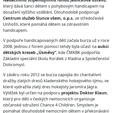
Nadačnímu stipendijnímu fondu Jedličkova ústavu
,
který dává šanci dětem s pohybovým handicapem na
dosažení vyššího vzdělání. Dlouhodobě podporuje
Centrum služeb Slunce všem, o.p.s.
ve středočeské
Unhošti, které pomáhá dětem se zdravotním
handicapem.
V podpoře handicapovaných dětí začala burza už v roce
2008. Jednou z forem pomoci tehdy byla účast na
aukci
dětských kreseb „Úsměvy“
, kde ČMKBK podpořila
Základní speciální školu Korálek z Kladna a Společenství
Dobromysl.
V závěru roku 2012 se burza zapojila do charitativní
dražby zlatých dresů kladenského hokejového týmu, ve
které vydražila zlatý dres hokejisty Jaromíra Jágra.
Výtěžek byl určen na podporu
projektu Doktor Klaun
,
který pro děti v českých nemocnicích organizuje
občanské sdružení Chance 4 Children. Smyslem je
pomáhat dlouhodobě nemocným dětem v překonávání