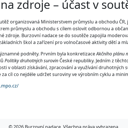
a zdroje – účast v sou
outěž organizovaná Ministerstvem průmyslu a obchodu ČR, j
strem průmyslu a obchodu s cílem oslovit odbornou a obča
é zdroje. Burzovní nadace se do soutěže zapojila moderová
základních škol a zařízení pro volnočasové aktivity dětí a m
 významné podněty. Prvním byla konkretizace
Akčního plánu n
ílů
Politiky druhotných surovin
České republiky. Jedním z těcht
nosti v oblasti získávání, zpracování a využívání druhotných
de za cíl co nejdéle udržet suroviny ve výrobním cyklu a min
a.mpo.cz/
© 2026 Burzovní nadace. Všechna práva vyhrazena.