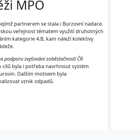
těži MPO
ejímž partnerem se stala i Burzovní nadace.
nskou veřejnost tématem využití druhotných
ním kategorie 4.B, kam náleží kolektivy
ládeže.
a podporu zvyšování soběstačnosti ČR
o cílů byla i potřeba navrhnout systém
 surovin. Dalším motivem byla
imalizovat vznik odpadů.