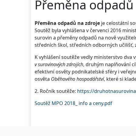
Přeměna odpadů n
Přeměna odpadů na zdroje
je celostátní s
Soutěž byla vyhlášena v červenci 2016 mini
surovin a přeměny odpadů na nově využiteln
středních škol, středních odborných učilišť, 
K vyhlášení soutěže vedly ministerstvo dva
v surovinových zdrojích
, druhým naplňování c
efektivní osvěty podnikatelské sféry i veřej
osvěta
Oběhového hospodářství
, které si kla
2. Ročník soutěže:
https://druhotnasurovin
Soutěž MPO 2018_ info a ceny.pdf